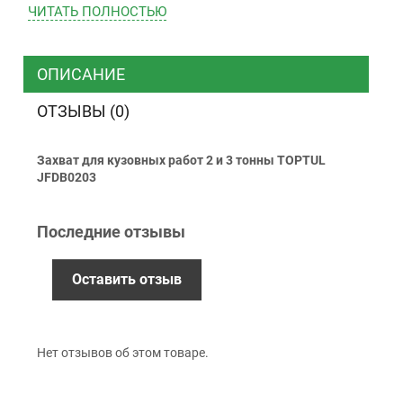
ЧИТАТЬ ПОЛНОСТЬЮ
ТК “Justin”
Курьером
ТК ”УкрПочта”
ОПИСАНИЕ
ОТЗЫВЫ (0)
Оплата
Захват для кузовных работ 2 и 3 тонны TOPTUL
Наличными
JFDB0203
Наложенный платеж (при получении)
Оплата картой Visa, Mastercard - LiqPay
Последние отзывы
Приватбанк
Безналичный расчет (с НДС)
Оставить отзыв
Гарантия
Нет отзывов об этом товаре.
12 месяцев
официальной гарантии от
производителя