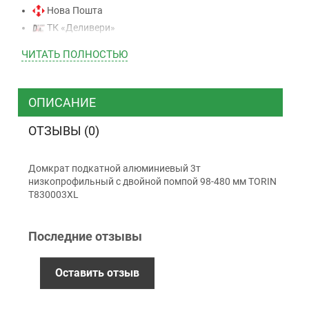
Нова Пошта
ТК «Деливери»
ТК «САТ»
ЧИТАТЬ ПОЛНОСТЬЮ
ТК “Justin”
Курьером
ТК ”УкрПочта”
ОПИСАНИЕ
ОТЗЫВЫ (0)
Оплата
Домкрат подкатной алюминиевый 3т
Наличными
низкопрофильный с двойной помпой 98-480 мм TORIN
Наложенный платеж (при получении)
T830003XL
Оплата картой Visa, Mastercard - LiqPay
Приватбанк
Последние отзывы
Безналичный расчет (с НДС)
Оставить отзыв
Гарантия