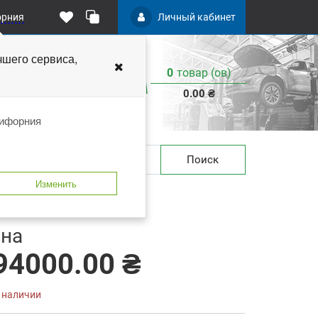
орния
Личный кабинет
чшего
сервиса,
0
товар (ов)
:
0.00 ₴
лифорния
Поиск
Изменить
 закладки
В сравнение
на
94000.00 ₴
в наличии