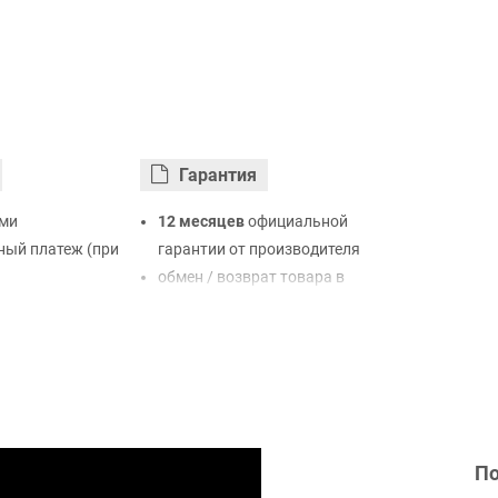
Гарантия
ми
12 месяцев
официальной
ый платеж (при
гарантии от производителя
обмен / возврат товара в
ртой Visa,
течение 14 дней
LiqPay
нк
ый расчет (с
По