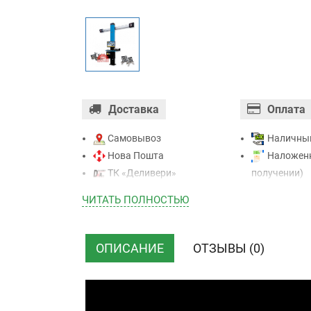
Доставка
Оплата
Самовывоз
Наличны
Нова Пошта
Наложенн
ТК «Деливери»
получении)
ТК «САТ»
Оплата ка
ЧИТАТЬ ПОЛНОСТЬЮ
ТК “Justin”
Mastercard - 
Курьером
Приватба
ТК ”УкрПочта”
Безналичн
ОПИСАНИЕ
ОТЗЫВЫ (0)
НДС)