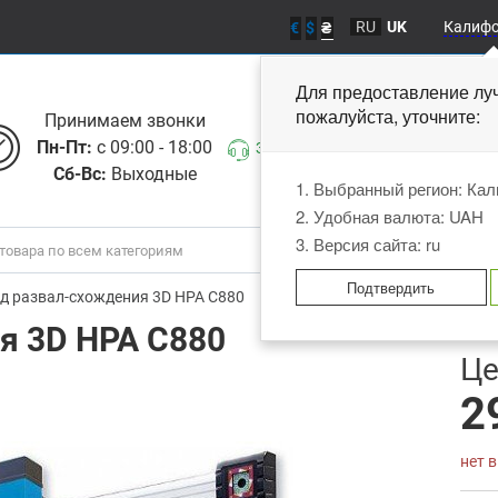
RU
UK
Калиф
€
$
₴
Для предоставление лу
пожалуйста, уточните
Принимаем звонки
Пн-Пт:
с 09:00 - 18:00
Заказать звонок
Сб-Вс:
Выходные
1. Выбранный регион: Ка
2. Удобная валюта: UAH
3. Версия сайта: ru
Подтвердить
д развал-схождения 3D HPA C880
я 3D HPA C880
В
Це
2
нет 