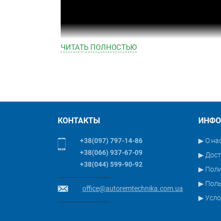
ЧИТАТЬ ПОЛНОСТЬЮ
КОНТАКТЫ
ИНФО
+38(097) 797-14-86
▶ О на
Стенд развал-схождения 3D HPA C880
+38(066) 937-67-09
▶ Дост
+38(044) 599-90-92
▶ Пол
▶ Поль
office@autoremtechnika.com.ua
▶ Усло