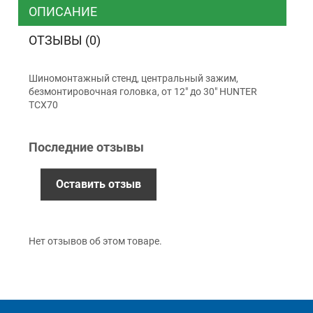
ТК ”УкрПочта”
ОПИСАНИЕ
ОТЗЫВЫ (0)
Оплата
Шиномонтажный стенд, центральный зажим,
Наличными
безмонтировочная головка, от 12" до 30" HUNTER
Наложенный платеж (при получении)
TCX70
Оплата картой Visa, Mastercard - LiqPay
Приватбанк
Последние отзывы
Безналичный расчет (с НДС)
Оставить отзыв
Гарантия
12 месяцев
официальной гарантии от
Нет отзывов об этом товаре.
производителя
обмен / возврат товара в течение 14 дней