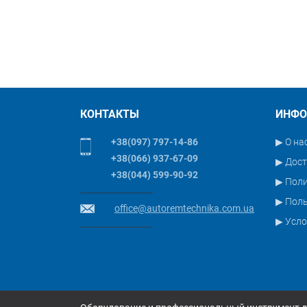
КОНТАКТЫ
ИНФО
+38(097) 797-14-86
▶ О на
+38(066) 937-67-09
▶ Дост
+38(044) 599-90-92
▶ Пол
▶ Поль
office@autoremtechnika.com.ua
▶ Усло