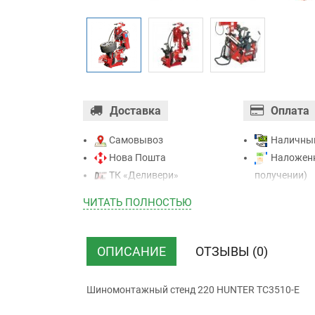
Доставка
Оплата
Самовывоз
Наличны
Нова Пошта
Наложенн
ТК «Деливери»
получении)
ТК «САТ»
Оплата ка
ЧИТАТЬ ПОЛНОСТЬЮ
ТК “Justin”
Mastercard - 
Курьером
Приватба
ТК ”УкрПочта”
Безналичн
ОПИСАНИЕ
ОТЗЫВЫ (0)
НДС)
Шиномонтажный стенд 220 HUNTER TC3510-E