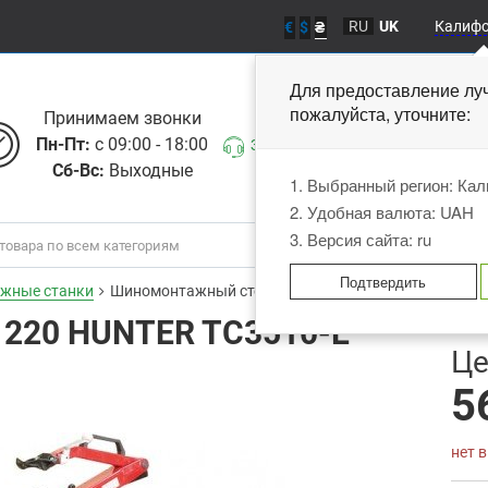
RU
UK
Калиф
€
$
₴
Для предоставление лу
пожалуйста, уточните
Принимаем звонки
Пн-Пт:
с 09:00 - 18:00
Заказать звонок
Сб-Вс:
Выходные
1. Выбранный регион: Ка
2. Удобная валюта: UAH
3. Версия сайта: ru
Подтвердить
жные станки
Шиномонтажный стенд 220 HUNTER TC3510-E
220 HUNTER TC3510-E
В
Це
5
нет 