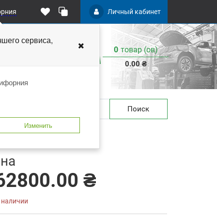
орния
Личный кабинет
чшего
сервиса,
0
товар (ов)
:
0.00 ₴
лифорния
Поиск
Изменить
 закладки
В сравнение
на
62800.00 ₴
в наличии