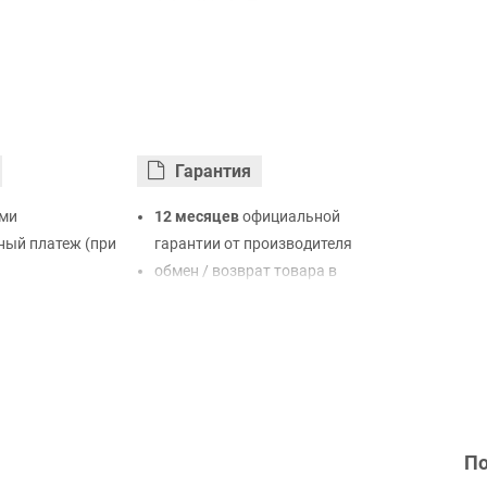
Гарантия
ми
12 месяцев
официальной
ый платеж (при
гарантии от производителя
обмен / возврат товара в
ртой Visa,
течение 14 дней
LiqPay
нк
ый расчет (с
По