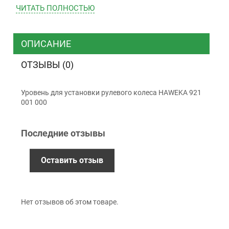
ТК «САТ»
ЧИТАТЬ ПОЛНОСТЬЮ
ТК “Justin”
Курьером
ТК ”УкрПочта”
ОПИСАНИЕ
ОТЗЫВЫ (0)
Оплата
Уровень для установки рулевого колеса HAWEKA 921
Наличными
001 000
Наложенный платеж (при получении)
Оплата картой Visa, Mastercard - LiqPay
Последние отзывы
Приватбанк
Безналичный расчет (с НДС)
Оставить отзыв
Гарантия
Нет отзывов об этом товаре.
12 месяцев
официальной гарантии от
производителя