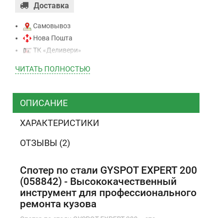
Доставка
Самовывоз
Нова Пошта
ТК «Деливери»
ТК «САТ»
ЧИТАТЬ ПОЛНОСТЬЮ
ТК “Justin”
Курьером
ТК ”УкрПочта”
ОПИСАНИЕ
ХАРАКТЕРИСТИКИ
Оплата
ОТЗЫВЫ (2)
Наличными
Наложенный платеж (при получении)
Спотер по стали GYSPOT EXPERT 200
Оплата картой Visa, Mastercard - LiqPay
(058842) - Высококачественный
инструмент для профессионального
Приватбанк
ремонта кузова
Безналичный расчет (с НДС)