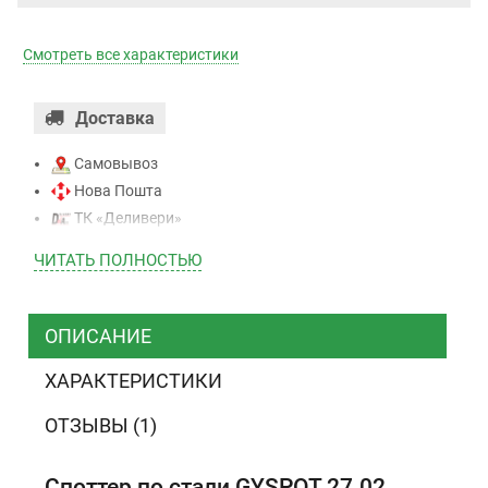
Смотреть все характеристики
Доставка
Самовывоз
Нова Пошта
ТК «Деливери»
ТК «САТ»
ЧИТАТЬ ПОЛНОСТЬЮ
ТК “Justin”
Курьером
ТК ”УкрПочта”
ОПИСАНИЕ
ХАРАКТЕРИСТИКИ
Оплата
ОТЗЫВЫ (1)
Наличными
Наложенный платеж (при получении)
Споттер по стали GYSPOT 27.02