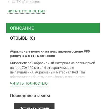
ТК «Деливери»
ТК «САТ»
ЧИТАТЬ ПОЛНОСТЬЮ
ТК “Justin”
Курьером
ТК ”УкрПочта”
ОПИСАНИЕ
ОТЗЫВЫ (0)
Оплата
Абразивные полоски на пластиковой основе P80
Наличными
(50шт) C.A.R.FIT 6-501-0080
Наложенный платеж (при получении)
Многоцелевой абразивный материал на полимерной
Оплата картой Visa, Mastercard - LiqPay
основе 70х420 мм с 14 отверстиями для
Приватбанк
пылеудаления. Абразивный материал Red Film
обеспечивает быструю шлифовку и позволяет
Безналичный расчет (с НДС)
получить гладкую поверхность благодаря
ЧИТАТЬ ПОЛНОСТЬЮ
специальному абразиву из оксида алюминия и
керамики.
Последние отзывы
Гарантия
Применения:
Для шлифования финишных покрытий, шпатлевок,
12 месяцев
официальной гарантии от
пластиков, наполнителей, синтетических материалов,
Оставить отзыв