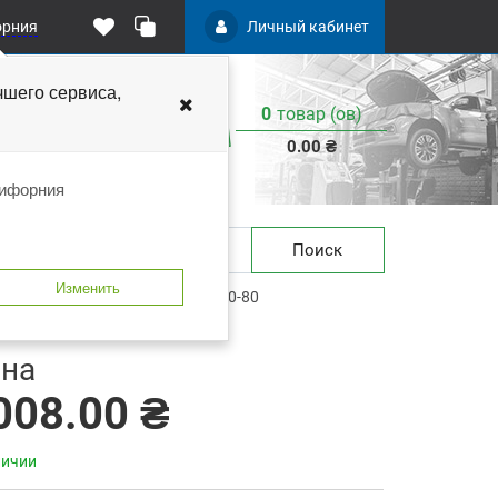
орния
Личный кабинет
чшего
сервиса,
0
товар (ов)
:
0.00 ₴
лифорния
Поиск
Изменить
/80 (50шт) C.A.R.FIT 6-500-0060-80
 закладки
В сравнение
на
008.00 ₴
личии