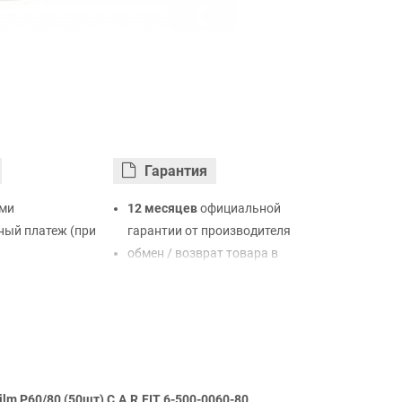
Гарантия
ми
12 месяцев
официальной
ый платеж (при
гарантии от производителя
обмен / возврат товара в
ртой Visa,
течение 14 дней
LiqPay
нк
ый расчет (с
lm P60/80 (50шт) C.A.R.FIT 6-500-0060-80