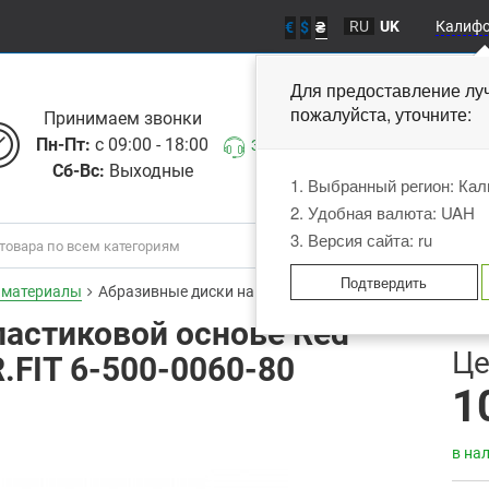
RU
UK
Калиф
€
$
₴
Для предоставление лу
пожалуйста, уточните
Принимаем звонки
Пн-Пт:
с 09:00 - 18:00
Заказать звонок
Сб-Вс:
Выходные
1. Выбранный регион: Ка
2. Удобная валюта: UAH
3. Версия сайта: ru
Подтвердить
 материалы
Абразивные диски на пластиковой основе Red Film P60
ластиковой основе Red
В
Це
R.FIT 6-500-0060-80
1
в на