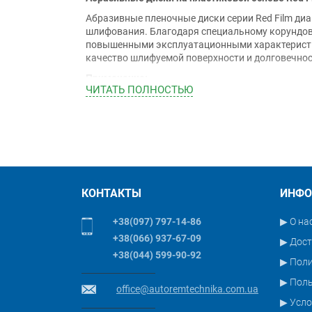
Абразивные пленочные диски серии Red Film ди
шлифования. Благодаря специальному корундов
повышенными эксплуатационными характеристик
качество шлифуемой поверхности и долговечнос
Применение:
ЧИТАТЬ ПОЛНОСТЬЮ
Диски предназначены для шлифования шпаклево
композиционных материалов и древесины при ре
судостроении.
Особенности:
Гибкая и водостойкая основа
Высокоэффективное обожженное корундо
Пропитка стеаратом снижает трение и зас
КОНТАКТЫ
ИНФО
Превосходное удаление пыли при сухом шл
Долгий срок службы
+38(097) 797-14-86
▶ О на
Застежка на липучке.
+38(066) 937-67-09
▶ Дост
Арт.:
6-500-0060
, Р60, 50 шт/уп.
+38(044) 599-90-92
Арт.:
6-500-0080
, Р80, 50 шт/уп.
▶ Пол
▶ Поль
office@autoremtechnika.com.ua
▶ Усло