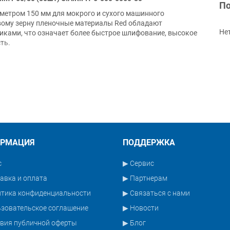
По
аметром 150 мм для мокрого и сухого машинного
ому зерну пленочные материалы Red обладают
Не
ами, что означает более быстрое шлифование, высокое
ть.
к, шпатлевок, лакокрасочных покрытий, синтетических и
монте автомобилей, в деревообработке, машиностроении и
вое зерно
орение
РМАЦИЯ
ПОДДЕРЖКА
ифовании благодаря системе Multiholes
с
▶ Сервис
авка и оплата
▶ Партнерам
итика конфиденциальности
▶ Связаться с нами
зовательское соглашение
▶ Новости
вия публичной оферты
▶ Блог