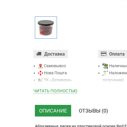
Доставка
Оплата
Самовывоз
Наличны
Нова Пошта
Наложенн
ТК «Деливери»
получении)
ТК «САТ»
Оплата ка
ЧИТАТЬ ПОЛНОСТЬЮ
ТК “Justin”
Mastercard - 
Курьером
Приватба
ТК ”УкрПочта”
Безналичн
ОПИСАНИЕ
ОТЗЫВЫ (0)
НДС)
Абразивные диски на пластиковой основе Red Fi