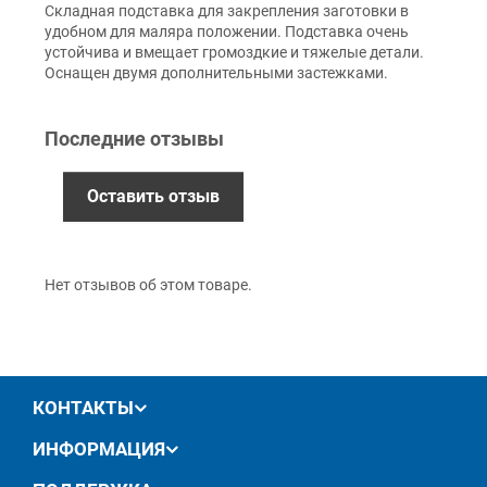
Складная подставка для закрепления заготовки в
Наложенный платеж (при получении)
удобном для маляра положении. Подставка очень
Оплата картой Visa, Mastercard - LiqPay
устойчива и вмещает громоздкие и тяжелые детали.
Приватбанк
Оснащен двумя дополнительными застежками.
Безналичный расчет (с НДС)
Последние отзывы
Гарантия
Оставить отзыв
12 месяцев
официальной гарантии от
производителя
обмен / возврат товара в течение 14 дней
Нет отзывов об этом товаре.
КОНТАКТЫ
ИНФОРМАЦИЯ