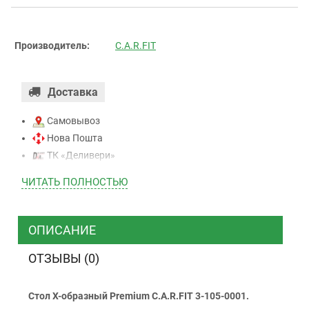
Производитель:
C.A.R.FIT
Доставка
Самовывоз
Нова Пошта
ТК «Деливери»
ТК «САТ»
ЧИТАТЬ ПОЛНОСТЬЮ
ТК “Justin”
Курьером
ТК ”УкрПочта”
ОПИСАНИЕ
ОТЗЫВЫ (0)
Оплата
Стол Х-образный Premium C.A.R.FIT 3-105-0001.
Наличными