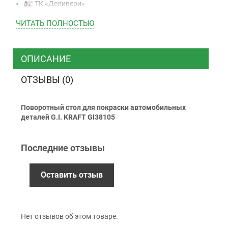
ТК «Деливери»
ТК «САТ»
ЧИТАТЬ ПОЛНОСТЬЮ
ТК “Justin”
Курьером
ТК ”УкрПочта”
ОПИСАНИЕ
ОТЗЫВЫ (0)
Оплата
Поворотный стол для покраски автомобильных
Наличными
деталей G.I. KRAFT GI38105
Наложенный платеж (при получении)
Оплата картой Visa, Mastercard - LiqPay
Последние отзывы
Приватбанк
Безналичный расчет (с НДС)
Оставить отзыв
Гарантия
Нет отзывов об этом товаре.
12 месяцев
официальной гарантии от