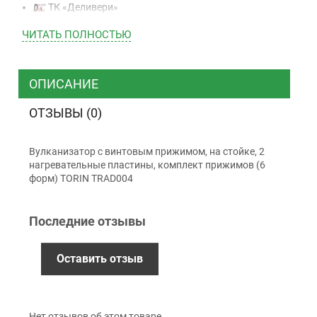
ТК «Деливери»
ТК «САТ»
ЧИТАТЬ ПОЛНОСТЬЮ
ТК “Justin”
Курьером
ТК ”УкрПочта”
ОПИСАНИЕ
ОТЗЫВЫ (0)
Оплата
Вулканизатор с винтовым прижимом, на стойке, 2
Наличными
нагревательные пластины, комплект прижимов (6
Наложенный платеж (при получении)
форм) TORIN TRAD004
Оплата картой Visa, Mastercard - LiqPay
Приватбанк
Последние отзывы
Безналичный расчет (с НДС)
Оставить отзыв
Гарантия
12 месяцев
официальной гарантии от
Нет отзывов об этом товаре.