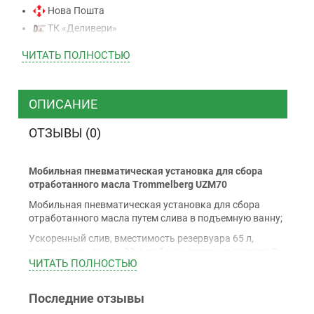
Нова Пошта
ТК «Деливери»
ТК «САТ»
ЧИТАТЬ ПОЛНОСТЬЮ
ТК “Justin”
Курьером
ТК ”УкрПочта”
ОПИСАНИЕ
ОТЗЫВЫ (0)
Оплата
Мобильная пневматическая установка для сбора
Наличными
отработанного масла Trommelberg UZM70
Наложенный платеж (при получении)
Мобильная пневматическая установка для сбора
Оплата картой Visa, Mastercard - LiqPay
отработанного масла путем слива в подъемную ванну;
Приватбанк
Ускоренный слив, вместимость резервуара 65 л,
Безналичный расчет (с НДС)
вместимость ванны 20 л, рабочее давление воздуха 8-
ЧИТАТЬ ПОЛНОСТЬЮ
10 бар, размеры: 554х452х1280 мм
Последние отзывы
Гарантия