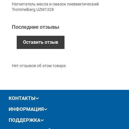
Нагнетатель масла и смазок пневматический
Наличными
Trommelberg UZM1328
Наложенный платеж (при получении)
Оплата картой Visa, Mastercard - LiqPay
Последние отзывы
Приватбанк
Безналичный расчет (с НДС)
Оставить отзыв
Гарантия
Нет отзывов об этом товаре.
12 месяцев
официальной гарантии от
производителя
обмен / возврат товара в течение 14 дней
КОНТАКТЫ
ИНФОРМАЦИЯ
ПОДДЕРЖКА