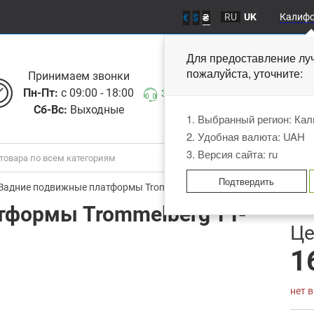
RU
UK
Калиф
€
$
₴
Для предоставление лу
пожалуйста, уточните
Принимаем звонки
Пн-Пт:
с 09:00 - 18:00
Заказать звонок
Сб-Вс:
Выходные
1. Выбранный регион: Ка
2. Удобная валюта: UAH
3. Версия сайта: ru
Подтвердить
Задние подвижные платформы Trommelberg TT-3D
тформы Trommelberg TT-
В
Це
1
нет 