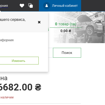
орния
Личный кабинет
чшего
сервиса,
0
товар (ов)
:
0.00 ₴
лифорния
Поиск
Изменить
 закладки
В сравнение
на
6682.00 ₴
в наличии