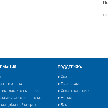
По
Не
РМАЦИЯ
ПОДДЕРЖКА
с
▶ Сервис
авка и оплата
▶ Партнерам
итика конфиденциальности
▶ Связаться с нами
зовательское соглашение
▶ Новости
вия публичной оферты
▶ Блог