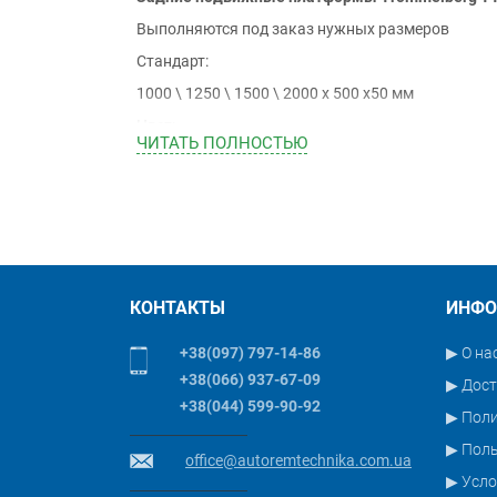
Выполняются под заказ нужных размеров
Стандарт:
1000 \ 1250 \ 1500 \ 2000 х 500 х50 мм
Цвет:
ЧИТАТЬ ПОЛНОСТЬЮ
Синий \ серый \ красный
КОНТАКТЫ
ИНФО
+38(097) 797-14-86
▶ О на
+38(066) 937-67-09
▶ Дост
+38(044) 599-90-92
▶ Пол
▶ Поль
office@autoremtechnika.com.ua
▶ Усло