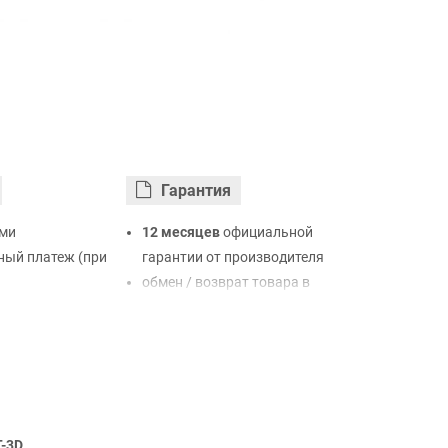
Гарантия
ми
12 месяцев
официальной
ый платеж (при
гарантии от производителя
обмен / возврат товара в
ртой Visa,
течение 14 дней
LiqPay
нк
ый расчет (с
-3D