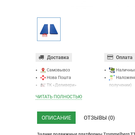
Доставка
Оплата
Самовывоз
Наличны
Нова Пошта
Наложенн
ТК «Деливери»
получении)
ТК «САТ»
Оплата ка
ЧИТАТЬ ПОЛНОСТЬЮ
ТК “Justin”
Mastercard - 
Курьером
Приватба
ТК ”УкрПочта”
Безналичн
ОПИСАНИЕ
ОТЗЫВЫ (0)
НДС)
Задние подвижные платформы Trommelberg TT