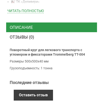
ТК «Деливери»
ТК «САТ»
ЧИТАТЬ ПОЛНОСТЬЮ
ТК “Justin”
Курьером
ТК ”УкрПочта”
ОПИСАНИЕ
ОТЗЫВЫ (0)
Оплата
Поворотный круг для легкового транспорта с
Наличными
угломером и фиксаторами Trommelberg TT-004
Наложенный платеж (при получении)
Размеры 500х500х40 мм
Оплата картой Visa, Mastercard - LiqPay
Грузоподъемность: 1 тонна
Приватбанк
Безналичный расчет (с НДС)
Последние отзывы
Гарантия
Оставить отзыв
12 месяцев
официальной гарантии от