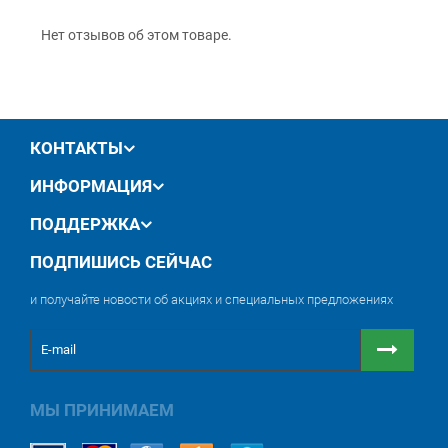
производителя
Нет отзывов об этом товаре.
обмен / возврат товара в течение 14 дней
КОНТАКТЫ
ИНФОРМАЦИЯ
ПОДДЕРЖКА
ПОДПИШИСЬ СЕЙЧАС
и получайте новости об акциях и специальных предложениях
МЫ ПРИНИМАЕМ