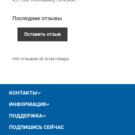
Приватбанк
Безналичный расчет (с НДС)
Последние отзывы
Оставить отзыв
Гарантия
12 месяцев
официальной гарантии от
производителя
Нет отзывов об этом товаре.
обмен / возврат товара в течение 14 дней
КОНТАКТЫ
ИНФОРМАЦИЯ
ПОДДЕРЖКА
ПОДПИШИСЬ СЕЙЧАС