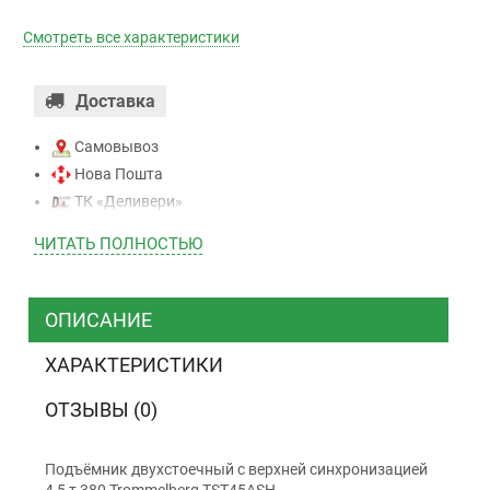
Смотреть все характеристики
Доставка
Самовывоз
Нова Пошта
ТК «Деливери»
ТК «САТ»
ЧИТАТЬ ПОЛНОСТЬЮ
ТК “Justin”
Курьером
ТК ”УкрПочта”
ОПИСАНИЕ
ХАРАКТЕРИСТИКИ
Оплата
ОТЗЫВЫ (0)
Наличными
Наложенный платеж (при получении)
Подъёмник двухстоечный с верхней синхронизацией
4,5 т 380 Trommelberg TST45ASH
Оплата картой Visa, Mastercard - LiqPay