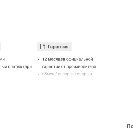
Гарантия
ми
12 месяцев
официальной
ый платеж (при
гарантии от производителя
обмен / возврат товара в
ртой Visa,
течение 14 дней
LiqPay
нк
ый расчет (с
По