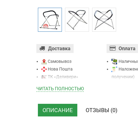
Доставка
Оплата
Самовывоз
Наличны
Нова Пошта
Наложенн
ТК «Деливери»
получении)
ТК «САТ»
Оплата ка
ЧИТАТЬ ПОЛНОСТЬЮ
ТК “Justin”
Mastercard - 
Курьером
Приватба
ТК ”УкрПочта”
Безналичн
ОПИСАНИЕ
ОТЗЫВЫ (0)
НДС)