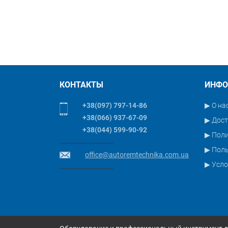
КОНТАКТЫ
ИНФО
+38(097) 797-14-86
▶ О на
+38(066) 937-67-09
▶ Дост
+38(044) 599-90-92
▶ Пол
▶ Поль
office@autoremtechnika.com.ua
▶ Усло