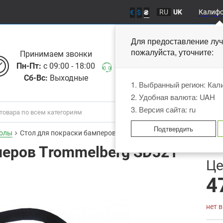
RU
UK
Калиф
€
$
₴
Для предоставление лу
пожалуйста, уточните
Принимаем звонки
Пн-Пт:
с 09:00 - 18:00
Заказать звонок
Сб-Вс:
Выходные
1. Выбранный регион: Ка
2. Удобная валюта: UAH
3. Версия сайта: ru
Подтвердить
толы
Стол для покраски бамперов Тrommelberg SD321
перов Тrommelberg SD321
В
Це
4
нет 