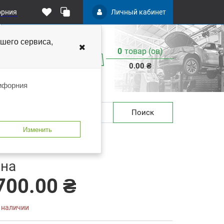
орния
Личный кабинет
чшего
сервиса,
0
товар (ов)
:
0.00 ₴
лифорния
Поиск
Изменить
 закладки
В сравнение
на
700.00 ₴
в наличии