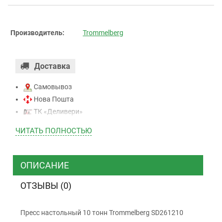
Производитель:
Trommelberg
Доставка
Самовывоз
Нова Пошта
ТК «Деливери»
ТК «САТ»
ЧИТАТЬ ПОЛНОСТЬЮ
ТК “Justin”
Курьером
ТК ”УкрПочта”
ОПИСАНИЕ
ОТЗЫВЫ (0)
Оплата
Пресс настольный 10 тонн Trommelberg SD261210
Наличными