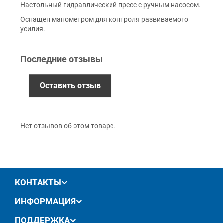
Настольный гидравлический пресс с ручным насосом.
Наложенный платеж (при получении)
Оснащен манометром для контроля развиваемого
Оплата картой Visa, Mastercard - LiqPay
усилия.
Приватбанк
Безналичный расчет (с НДС)
Последние отзывы
Гарантия
Оставить отзыв
12 месяцев
официальной гарантии от
производителя
Нет отзывов об этом товаре.
обмен / возврат товара в течение 14 дней
КОНТАКТЫ
ИНФОРМАЦИЯ
ПОДДЕРЖКА