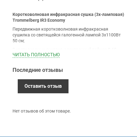
Оплата
Коротковолновая инфракрасная сушка (3х-ламповая)
Наличными
Trommelberg IR3 Economy
Наложенный платеж (при получении)
Передвижная коротковолновая инфракрасная
Оплата картой Visa, Mastercard - LiqPay
сушилка со светящейся галогенной лампой 3х1100Вт
Приватбанк
50 см;
Безналичный расчет (с НДС)
2 светодиодных дисплея, электронный таймер 0-60
ЧИТАТЬ ПОЛНОСТЬЮ
мин;
Максимум. зона полимеризации 1200x1000 мм, блок
Последние отзывы
Гарантия
питания 1PHx230V 3х-ламповая
12 месяцев
официальной гарантии от
Оставить отзыв
производителя
обмен / возврат товара в течение 14 дней
Нет отзывов об этом товаре.