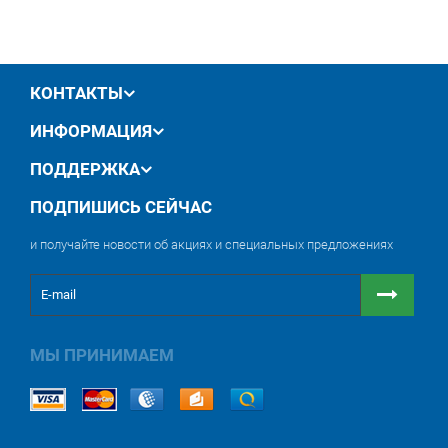
Тележка на свободновращающихся колесах,
оснащена двумя стопорами.
Рефлектор из нержавеющей стали с высокой
отражающей способностью.
Сушки оснащаются галогеновыми излучателями
КОНТАКТЫ
в кварцевом баллоне.
Кассета перемещается по вертикали, что дает
ИНФОРМАЦИЯ
возможность высушивать крышу автомобиля.
Кассета вращается в пределах 360° в
ПОДДЕРЖКА
горизонтальной плоскости.
ПОДПИШИСЬ СЕЙЧАС
и получайте новости об акциях и специальных предложениях
МЫ ПРИНИМАЕМ