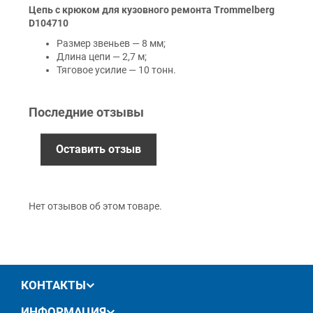
Цепь с крюком для кузовного ремонта Trommelberg
Наличными
D104710
Наложенный платеж (при получении)
Размер звеньев — 8 мм;
Оплата картой Visa, Mastercard - LiqPay
Длина цепи — 2,7 м;
Приватбанк
Тяговое усилие — 10 тонн.
Безналичный расчет (с НДС)
Последние отзывы
Гарантия
Оставить отзыв
12 месяцев
официальной гарантии от
производителя
обмен / возврат товара в течение 14 дней
Нет отзывов об этом товаре.
КОНТАКТЫ
ИНФОРМАЦИЯ