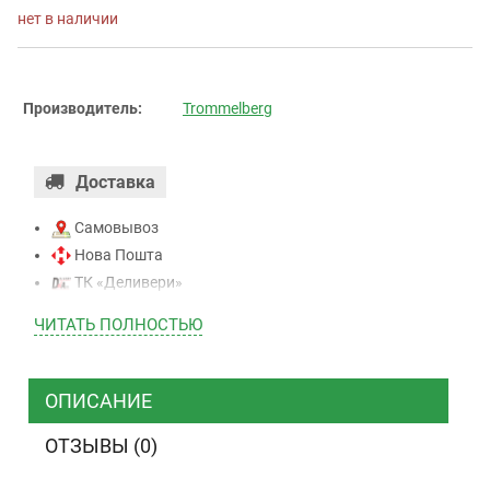
нет в наличии
Производитель:
Trommelberg
Доставка
Самовывоз
Нова Пошта
ТК «Деливери»
ТК «САТ»
ЧИТАТЬ ПОЛНОСТЬЮ
ТК “Justin”
Курьером
ТК ”УкрПочта”
ОПИСАНИЕ
ОТЗЫВЫ (0)
Оплата