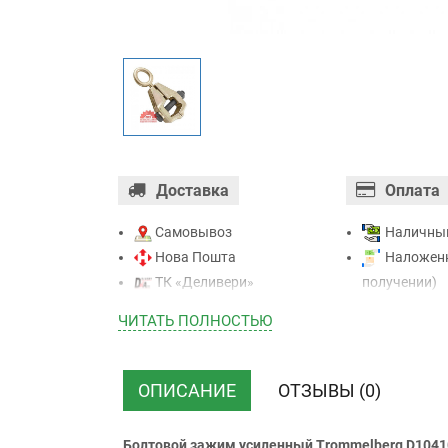
Доставка
Оплата
Самовывоз
Наличны
Нова Пошта
Наложенн
ТК «Деливери»
получении)
ТК «САТ»
Оплата ка
ЧИТАТЬ ПОЛНОСТЬЮ
ТК “Justin”
Mastercard - 
Курьером
Приватба
ТК ”УкрПочта”
Безналичн
ОПИСАНИЕ
ОТЗЫВЫ (0)
НДС)
Болтовой зажим усиленный Trommelberg D1041