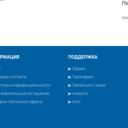
По
Не
РМАЦИЯ
ПОДДЕРЖКА
с
▶ Сервис
авка и оплата
▶ Партнерам
итика конфиденциальности
▶ Связаться с нами
зовательское соглашение
▶ Новости
вия публичной оферты
▶ Блог