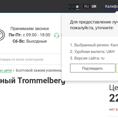
RU
UK
Калиф
€
$
₴
Для предоставление лу
пожалуйста, уточните
Принимаем звонки
Пн-Пт:
с 09:00 - 18:00
Заказать звонок
Сб-Вс:
Выходные
1. Выбранный регион: Ка
2. Удобная валюта: UAH
3. Версия сайта: ru
Подтвердить
ы цепи
Болтовой зажим усиленный Trommelberg D104103
нный Trommelberg
В
Це
2
нет 