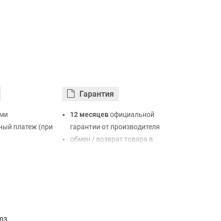
Гарантия
ми
12 месяцев
официальной
ый платеж (при
гарантии от производителя
обмен / возврат товара в
ртой Visa,
течение 14 дней
LiqPay
нк
ый расчет (с
03