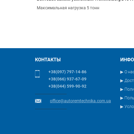
Максимальная нагрузка 5 тонн
КОНТАКТЫ
ИНФО
+38(097) 797-14-86
▶ О на
+38(066) 937-67-09
▶ Дост
+38(044) 599-90-92
▶ Пол
▶ Поль
office@autoremtechnika.com.ua
▶ Усло