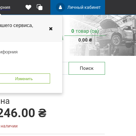
орния
Личный кабинет
чшего
сервиса,
0
товар (ов)
:
0.00 ₴
лифорния
Поиск
Изменить
 закладки
В сравнение
на
246.00 ₴
в наличии