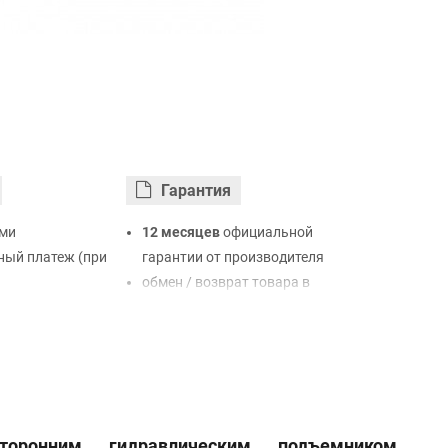
Гарантия
ми
12 месяцев
официальной
ый платеж (при
гарантии от производителя
обмен / возврат товара в
ртой Visa,
течение 14 дней
LiqPay
нк
ый расчет (с
торонним гидравлическим подъемником