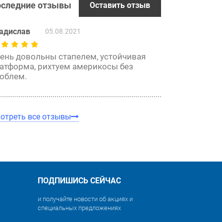
следние отзывы
Оставить отзыв
адислав
05.08.2021
ень довольны стапелем, устойчивая
атформа, рихтуем америкосы без
облем.
отреть все отзывы
ПОДПИШИСЬ СЕЙЧАС
и получайте новости об акциях и
специальных предложениях