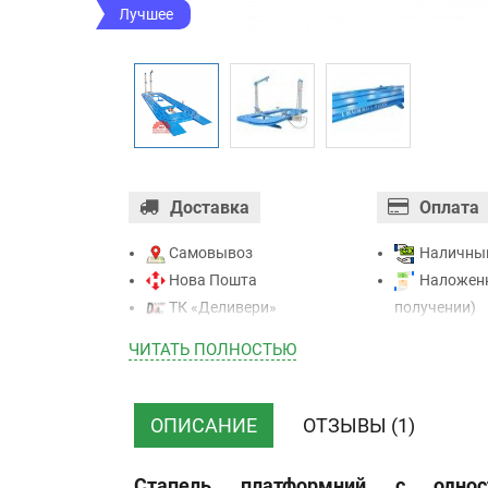
Лучшее
Доставка
Оплата
Самовывоз
Наличны
Нова Пошта
Наложенн
ТК «Деливери»
получении)
ТК «САТ»
Оплата ка
ЧИТАТЬ ПОЛНОСТЬЮ
ТК “Justin”
Mastercard - 
Курьером
Приватба
ТК ”УкрПочта”
Безналичн
ОПИСАНИЕ
ОТЗЫВЫ (1)
НДС)
Стапель платформний с однос