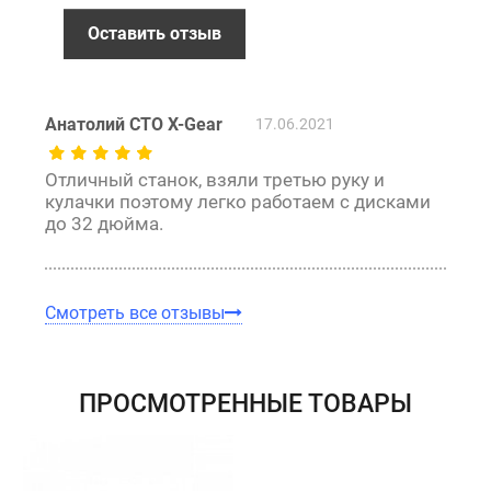
Оставить отзыв
Гарантия
12 месяцев
официальной гарантии от
производителя
Анатолий СТО X-Gear
17.06.2021
обмен / возврат товара в течение 14 дней
Отличный станок, взяли третью руку и
кулачки поэтому легко работаем с дисками
до 32 дюйма.
Смотреть все отзывы
ПРОСМОТРЕННЫЕ ТОВАРЫ