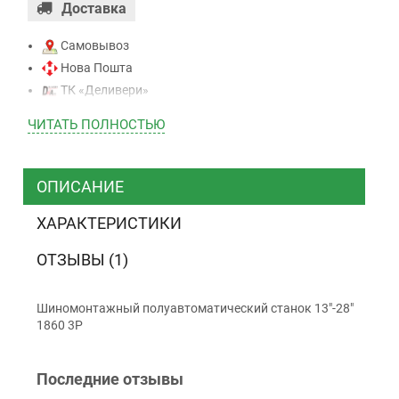
Доставка
Самовывоз
Нова Пошта
ТК «Деливери»
ТК «САТ»
ЧИТАТЬ ПОЛНОСТЬЮ
ТК “Justin”
Курьером
ТК ”УкрПочта”
ОПИСАНИЕ
ХАРАКТЕРИСТИКИ
Оплата
ОТЗЫВЫ (1)
Наличными
Наложенный платеж (при получении)
Шиномонтажный полуавтоматический станок 13"-28"
1860 3P
Оплата картой Visa, Mastercard - LiqPay
Приватбанк
Безналичный расчет (с НДС)
Последние отзывы