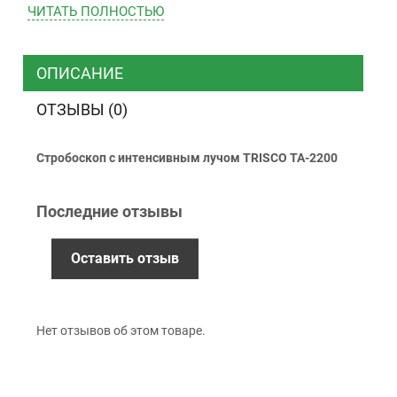
ЧИТАТЬ ПОЛНОСТЬЮ
ТК “Justin”
Курьером
ТК ”УкрПочта”
ОПИСАНИЕ
ОТЗЫВЫ (0)
Оплата
Стробоскоп с интенсивным лучом TRISCO TA-2200
Наличными
Наложенный платеж (при получении)
Последние отзывы
Оплата картой Visa, Mastercard - LiqPay
Приватбанк
Безналичный расчет (с НДС)
Оставить отзыв
Гарантия
Нет отзывов об этом товаре.
12 месяцев
официальной гарантии от
производителя