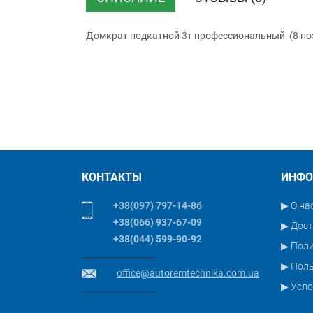
НДС)
Домкрат подкатной 3т профессиональный (8 по
КОНТАКТЫ
ИНФО
+38(097) 797-14-86
▶ О на
+38(066) 937-67-09
▶ Дост
+38(044) 599-90-92
▶ Пол
▶ Поль
office@autoremtechnika.com.ua
▶ Усло