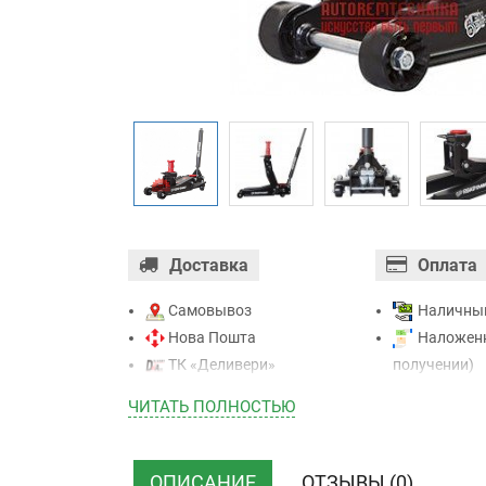
Доставка
Оплата
Самовывоз
Наличны
Нова Пошта
Наложенн
ТК «Деливери»
получении)
ТК «САТ»
Оплата ка
ЧИТАТЬ ПОЛНОСТЬЮ
ТК “Justin”
Mastercard - 
Курьером
Приватба
ТК ”УкрПочта”
Безналичн
ОПИСАНИЕ
ОТЗЫВЫ (0)