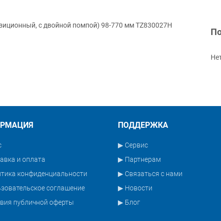
зиционный, с двойной помпой) 98-770 мм TZ830027H
По
Не
РМАЦИЯ
ПОДДЕРЖКА
с
▶ Сервис
авка и оплата
▶ Партнерам
итика конфиденциальности
▶ Связаться с нами
зовательское соглашение
▶ Новости
вия публичной оферты
▶ Блог