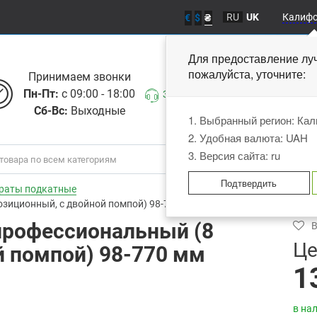
RU
UK
Калиф
€
$
₴
Для предоставление лу
пожалуйста, уточните
Принимаем звонки
Пн-Пт:
с 09:00 - 18:00
Заказать звонок
Сб-Вс:
Выходные
1. Выбранный регион: Ка
2. Удобная валюта: UAH
3. Версия сайта: ru
Подтвердить
раты подкатные
озиционный, с двойной помпой) 98-770 мм TORIN TZ830027H
профессиональный (8
В
Це
й помпой) 98-770 мм
1
в на