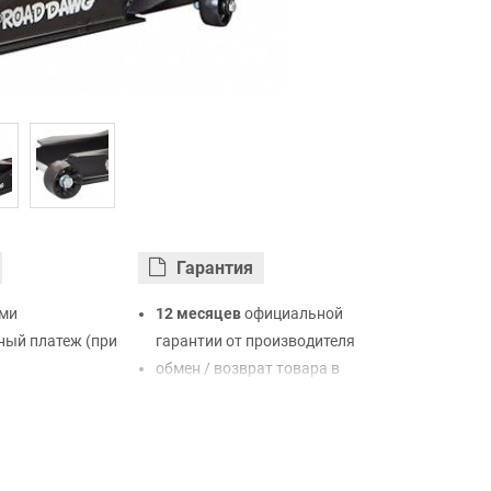
Гарантия
ми
12 месяцев
официальной
ый платеж (при
гарантии от производителя
обмен / возврат товара в
ртой Visa,
течение 14 дней
LiqPay
нк
ый расчет (с