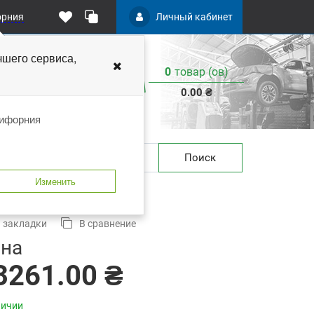
орния
Личный кабинет
чшего
сервиса,
0
товар (ов)
:
0.00 ₴
лифорния
Поиск
Изменить
 закладки
В сравнение
на
3261.00 ₴
личии