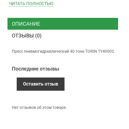
ЧИТАТЬ ПОЛНОСТЬЮ
ТК “Justin”
Курьером
ТК ”УкрПочта”
ОПИСАНИЕ
ОТЗЫВЫ (0)
Оплата
Пресс пневмогидравлический 40 тонн TORIN TY40002
Наличными
Наложенный платеж (при получении)
Последние отзывы
Оплата картой Visa, Mastercard - LiqPay
Приватбанк
Безналичный расчет (с НДС)
Оставить отзыв
Гарантия
Нет отзывов об этом товаре.
12 месяцев
официальной гарантии от
производителя