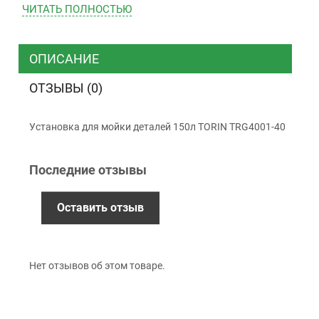
ЧИТАТЬ ПОЛНОСТЬЮ
ТК “Justin”
Курьером
ТК ”УкрПочта”
ОПИСАНИЕ
ОТЗЫВЫ (0)
Оплата
Установка для мойки деталей 150л TORIN TRG4001-40
Наличными
Наложенный платеж (при получении)
Последние отзывы
Оплата картой Visa, Mastercard - LiqPay
Приватбанк
Безналичный расчет (с НДС)
Оставить отзыв
Гарантия
Нет отзывов об этом товаре.
12 месяцев
официальной гарантии от
производителя