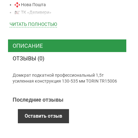
Нова Пошта
ТК «Деливери»
ТК «САТ»
ЧИТАТЬ ПОЛНОСТЬЮ
ТК “Justin”
Курьером
ТК ”УкрПочта”
ОПИСАНИЕ
ОТЗЫВЫ (0)
Оплата
Домкрат подкатной профессиональный 1,5т
Наличными
усиленная конструкция 130-535 мм TORIN TR15006
Наложенный платеж (при получении)
Оплата картой Visa, Mastercard - LiqPay
Последние отзывы
Приватбанк
Безналичный расчет (с НДС)
Оставить отзыв
Гарантия