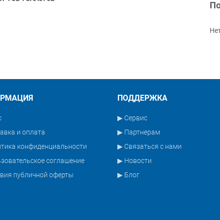
По
Не
РМАЦИЯ
ПОДДЕРЖКА
с
▶ Сервис
авка и оплата
▶ Партнерам
итика конфиденциальности
▶ Связаться с нами
зовательское соглашение
▶ Новости
вия публичной оферты
▶ Блог