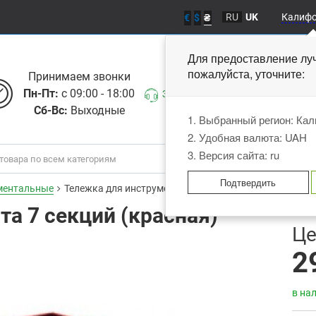
RU
UK
Калиф
€
$
₴
Для предоставление лу
пожалуйста, уточните
Принимаем звонки
Пн-Пт:
с 09:00 - 18:00
Заказать звонок
Сб-Вс:
Выходные
1. Выбранный регион: Ка
2. Удобная валюта: UAH
3. Версия сайта: ru
Подтвердить
ментальные
Тележка для инструмента 7 секций TOPTUL TCAA0702
а 7 секций (красная)
В
Це
2
в на