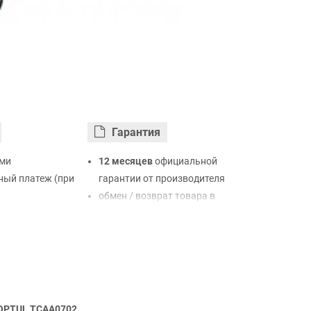
Гарантия
ми
12 месяцев
официальной
ый платеж (при
гарантии от производителя
обмен / возврат товара в
ртой Visa,
течение 14 дней
LiqPay
нк
ый расчет (с
TOPTUL TCAA0702