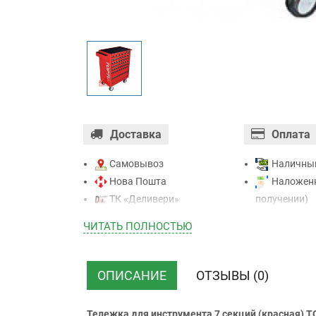
Доставка
Оплата
Самовывоз
Наличны
Нова Пошта
Наложенн
ТК «Деливери»
получении)
ТК «САТ»
Оплата ка
ЧИТАТЬ ПОЛНОСТЬЮ
ТК “Justin”
Mastercard - 
Курьером
Приватба
ТК ”УкрПочта”
Безналичн
ОПИСАНИЕ
ОТЗЫВЫ (0)
НДС)
Тележка для инструмента 7 секций (красная) 