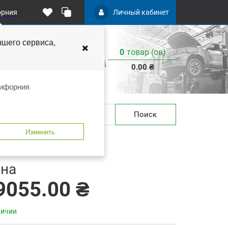
орния
Личный кабинет
чшего
сервиса,
0
товар (ов)
:
0.00 ₴
лифорния
Поиск
Изменить
 закладки
В сравнение
на
9055.00 ₴
личии