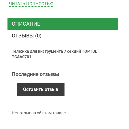
ЧИТАТЬ ПОЛНОСТЬЮ
ТК “Justin”
Курьером
ТК ”УкрПочта”
ОПИСАНИЕ
ОТЗЫВЫ (0)
Оплата
Тележка для инструмента 7 секций TOPTUL
Наличными
TCAA0701
Наложенный платеж (при получении)
Оплата картой Visa, Mastercard - LiqPay
Последние отзывы
Приватбанк
Безналичный расчет (с НДС)
Оставить отзыв
Гарантия
Нет отзывов об этом товаре.
12 месяцев
официальной гарантии от
производителя