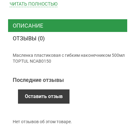
ЧИТАТЬ ПОЛНОСТЬЮ
ТК “Justin”
Курьером
ТК ”УкрПочта”
ОПИСАНИЕ
ОТЗЫВЫ (0)
Оплата
Масленка пластиковая с гибким наконечником 500мл
Наличными
TOPTUL NCAB0150
Наложенный платеж (при получении)
Оплата картой Visa, Mastercard - LiqPay
Последние отзывы
Приватбанк
Безналичный расчет (с НДС)
Оставить отзыв
Гарантия
Нет отзывов об этом товаре.
12 месяцев
официальной гарантии от
производителя