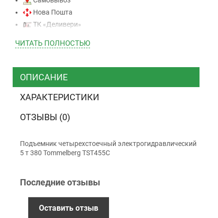
Нова Пошта
ТК «Деливери»
ТК «САТ»
ЧИТАТЬ ПОЛНОСТЬЮ
ТК “Justin”
Курьером
ТК ”УкрПочта”
ОПИСАНИЕ
ХАРАКТЕРИСТИКИ
Оплата
ОТЗЫВЫ (0)
Наличными
Наложенный платеж (при получении)
Подъемник четырехстоечный электрогидравлический
5 т 380 Tommelberg TST455C
Оплата картой Visa, Mastercard - LiqPay
Приватбанк
Безналичный расчет (с НДС)
Последние отзывы
Оставить отзыв
Гарантия