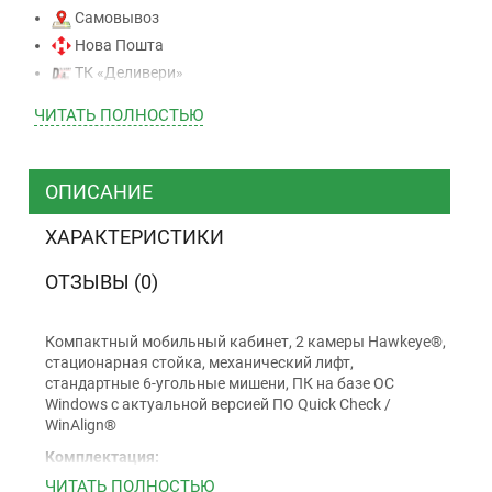
Самовывоз
Нова Пошта
ТК «Деливери»
ТК «САТ»
ЧИТАТЬ ПОЛНОСТЬЮ
ТК “Justin”
Курьером
ТК ”УкрПочта”
ОПИСАНИЕ
ХАРАКТЕРИСТИКИ
Оплата
ОТЗЫВЫ (0)
Наличными
Наложенный платеж (при получении)
Компактный мобильный кабинет, 2 камеры Hawkeye®,
стационарная стойка, механический лифт,
Оплата картой Visa, Mastercard - LiqPay
стандартные 6-угольные мишени, ПК на базе ОС
Приватбанк
Windows с актуальной версией ПО Quick Check /
Безналичный расчет (с НДС)
WinAlign®
Комплектация:
Мобильный кабинет
ЧИТАТЬ ПОЛНОСТЬЮ