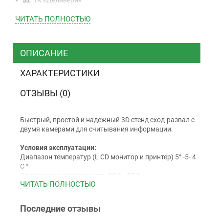
ТК «САТ»
ЧИТАТЬ ПОЛНОСТЬЮ
ТК “Justin”
Курьером
ТК ”УкрПочта”
ОПИСАНИЕ
ХАРАКТЕРИСТИКИ
Оплата
ОТЗЫВЫ (0)
Наличными
Наложенный платеж (при получении)
Быстрый, простой и надежный 3D стенд сход-развал с
двумя камерами для считывания информации.
Оплата картой Visa, Mastercard - LiqPay
Приватбанк
Условия эксплуатации:
Безналичный расчет (с НДС)
Диапазон температур (L CD монитор и принтер) 5° -5- 4
С °
Относительная влажность 20 % - 80 %
ЧИТАТЬ ПОЛНОСТЬЮ
Уровень шума < 70 dB (А)
Гарантия
Отличительные особенности станка:
Последние отзывы
12 месяцев
официальной гарантии от
-Стойка управления с отсеком для PC и удобным