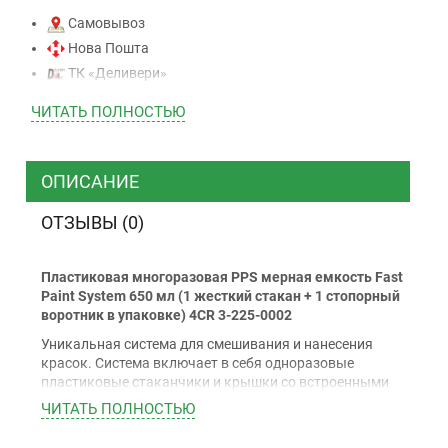
Самовывоз
Нова Пошта
ТК «Деливери»
ТК «САТ»
ЧИТАТЬ ПОЛНОСТЬЮ
ТК “Justin”
Курьером
ТК ”УкрПочта”
ОПИСАНИЕ
ОТЗЫВЫ (0)
Оплата
Пластиковая многоразовая PPS мерная емкость Fast
Наличными
Paint System 650 мл (1 жесткий стакан + 1 стопорный
Наложенный платеж (при получении)
воротник в упаковке) 4CR 3-225-0002
Оплата картой Visa, Mastercard - LiqPay
Уникальная система для смешивания и нанесения
Приватбанк
красок. Система включает в себя одноразовые
пластиковые стаканчики и крышки со встроенными
Безналичный расчет (с НДС)
фильтрами, чаши для смешивания, запорные кольца и
ЧИТАТЬ ПОЛНОСТЬЮ
ряд аксессуаров для удобной работы.