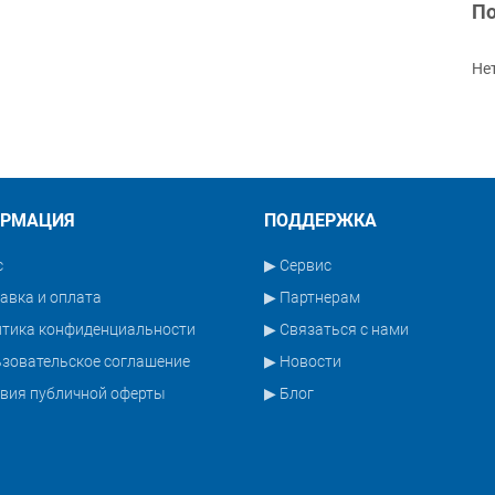
По
Не
РМАЦИЯ
ПОДДЕРЖКА
с
▶ Сервис
авка и оплата
▶ Партнерам
итика конфиденциальности
▶ Связаться с нами
зовательское соглашение
▶ Новости
вия публичной оферты
▶ Блог