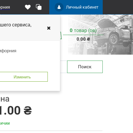
орния
Личный кабинет
чшего
сервиса,
0
товар (ов)
:
0.00 ₴
лифорния
Поиск
Изменить
T E102-5-3
 закладки
В сравнение
на
1.00 ₴
личии