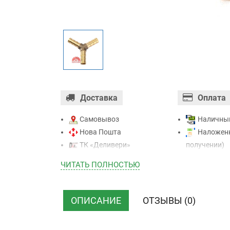
Доставка
Оплата
Самовывоз
Наличны
Нова Пошта
Наложенн
ТК «Деливери»
получении)
ТК «САТ»
Оплата ка
ЧИТАТЬ ПОЛНОСТЬЮ
ТК “Justin”
Mastercard - 
Курьером
Приватба
ТК ”УкрПочта”
Безналичн
ОПИСАНИЕ
ОТЗЫВЫ (0)
НДС)