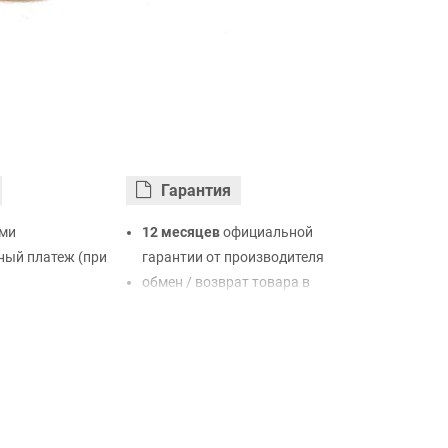
Гарантия
ми
12 месяцев
официальной
ый платеж (при
гарантии от производителя
обмен / возврат товара в
ртой Visa,
течение 14 дней
LiqPay
нк
ый расчет (с