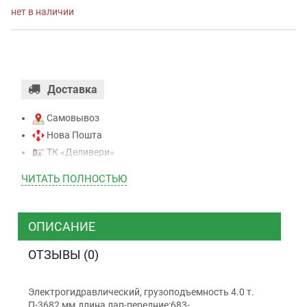
нет в наличии
Доставка
Самовывоз
Нова Пошта
ТК «Деливери»
ТК «САТ»
ЧИТАТЬ ПОЛНОСТЬЮ
ТК “Justin”
Курьером
ТК ”УкрПочта”
ОПИСАНИЕ
ОТЗЫВЫ (0)
Оплата
Электрогидравлический, грузоподъемность 4.0 т.
Наличными
П-3682 мм.длина лап-передние:683-