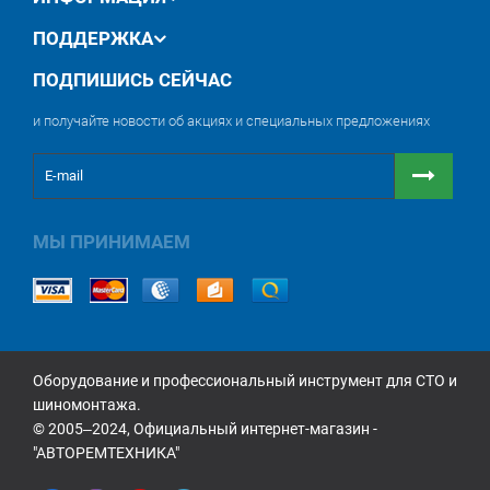
электромеханическими аналогами.
Изменяемая длина лап и подхваты на винте позволяет
ПОДДЕРЖКА
подобрать оптимальную конфигурацию дл€
конкретного автомобиля при минимальных затратах
ПОДПИШИСЬ СЕЙЧАС
времени. Двойная надежность механизма
безопасности.
и получайте новости об акциях и специальных предложениях
Технические характеристики:
Цвет — синий
Грузоподъемность, 4 тонны
Время подъема, 45 секунд
Высота подъема, 1930 мм
МЫ ПРИНИМАЕМ
Высота габаритная, 2837 мм
Габаритная высота,3682 мм
Ширина габаритная, 3458 мм
Расстояние между колоннами, 2850 мм
Мощность электродвигателя 2,2 кВт
Питание 380В, 50Г
Оборудование и профессиональный инструмент для СТО и
шиномонтажа.
© 2005‒2024, Официальный интернет-магазин -
"АВТОРЕМТЕХНИКА"