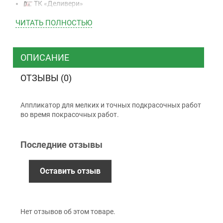
ТК «Деливери»
ТК «САТ»
ЧИТАТЬ ПОЛНОСТЬЮ
ТК “Justin”
Курьером
ТК ”УкрПочта”
ОПИСАНИЕ
ОТЗЫВЫ (0)
Оплата
Аппликатор для мелких и точных подкрасочных работ
Наличными
во время покрасочных работ.
Наложенный платеж (при получении)
Оплата картой Visa, Mastercard - LiqPay
Последние отзывы
Приватбанк
Безналичный расчет (с НДС)
Оставить отзыв
Гарантия
Нет отзывов об этом товаре.
12 месяцев
официальной гарантии от