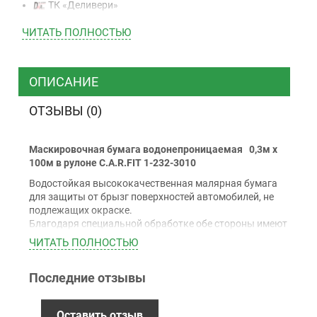
ТК «Деливери»
ТК «САТ»
ЧИТАТЬ ПОЛНОСТЬЮ
ТК “Justin”
Курьером
ТК ”УкрПочта”
ОПИСАНИЕ
ОТЗЫВЫ (0)
Оплата
Маскировочная бумага водонепроницаемая 0,3м х
Наличными
100м в рулоне C.A.R.FIT 1-232-3010
Наложенный платеж (при получении)
Водостойкая высококачественная малярная бумага
Оплата картой Visa, Mastercard - LiqPay
для защиты от брызг поверхностей автомобилей, не
Приватбанк
подлежащих окраске.
Благодаря специальной обработке обе стороны имеют
Безналичный расчет (с НДС)
гладкую, безворсовую поверхность без дырок, что
ЧИТАТЬ ПОЛНОСТЬЮ
обеспечивает высокое качество ремонта.
Последние отзывы
Гарантия
12 месяцев
официальной гарантии от
Оставить отзыв