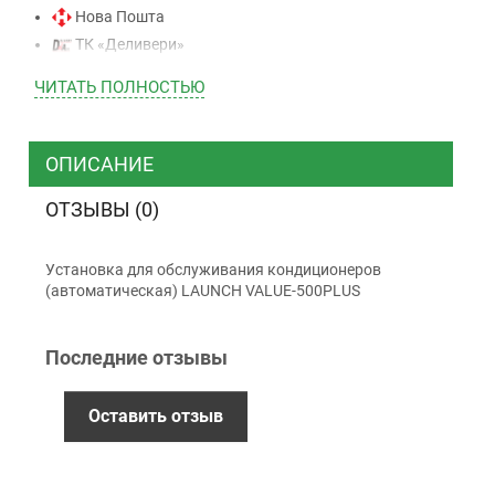
Нова Пошта
ТК «Деливери»
ТК «САТ»
ЧИТАТЬ ПОЛНОСТЬЮ
ТК “Justin”
Курьером
ТК ”УкрПочта”
ОПИСАНИЕ
ОТЗЫВЫ (0)
Оплата
Установка для обслуживания кондиционеров
Наличными
(автоматическая) LAUNCH VALUE-500PLUS
Наложенный платеж (при получении)
Оплата картой Visa, Mastercard - LiqPay
Последние отзывы
Приватбанк
Безналичный расчет (с НДС)
Оставить отзыв
Гарантия