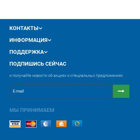
для монтажа в ремонтном боксе с ограниченной
высотой потолков. Работает подъемник от сети 380
Вольт. Привод — электромеханический, а подъемный
механизм — ассиметричный. Есть защита от
перегрузки, а также система оповещения,
КОНТАКТЫ
срабатывающая при постановке платформы на пол.
На этот автоподъемник производитель предоставляет
ИНФОРМАЦИЯ
гарантию 3 года (36 месяцев). А если вы заказываете
монтаж подъемного оборудования под ключ, гарантия
ПОДДЕРЖКА
распространяется и на произведенные работы.
ПОДПИШИСЬ СЕЙЧАС
и получайте новости об акциях и специальных предложениях
МЫ ПРИНИМАЕМ