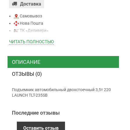
Доставка
Самовывоз
Нова Пошта
ТК «Деливери»
ТК «САТ»
ЧИТАТЬ ПОЛНОСТЬЮ
ТК “Justin”
Курьером
ТК ”УкрПочта”
ОПИСАНИЕ
ОТЗЫВЫ (0)
Оплата
Подъемник автомобильный двохстоечный 3,5т 220
Наличными
LAUNCH TLT-235SB
Наложенный платеж (при получении)
Оплата картой Visa, Mastercard - LiqPay
Последние отзывы
Приватбанк
Безналичный расчет (с НДС)
Оставить отзыв