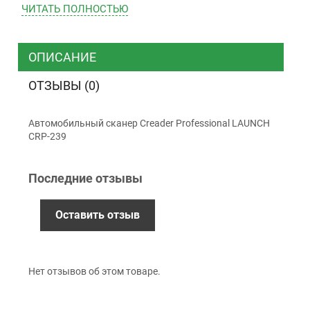
ЧИТАТЬ ПОЛНОСТЬЮ
ТК “Justin”
Курьером
ТК ”УкрПочта”
ОПИСАНИЕ
ОТЗЫВЫ (0)
Оплата
Автомобильный сканер Creader Professional LAUNCH
Наличными
CRP-239
Наложенный платеж (при получении)
Оплата картой Visa, Mastercard - LiqPay
Последние отзывы
Приватбанк
Безналичный расчет (с НДС)
Оставить отзыв
Гарантия
Нет отзывов об этом товаре.
12 месяцев
официальной гарантии от
производителя