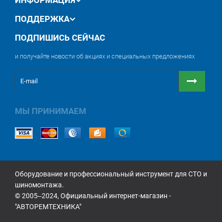
сайте
autoremtechnika.com.ua
и улучшайте качество
своих измерительных работ с помощью
ПОДДЕРЖКА
профессионального оборудования.
ПОДПИШИСЬ СЕЙЧАС
и получайте новости об акциях и специальных предложениях
МЫ ПРИНИМАЕМ
Оборудование и профессиональный инструмент для СТО и
шиномонтажа.
© 2005‒2024, Официальный интернет-магазин -
"АВТОРЕМТЕХНИКА"