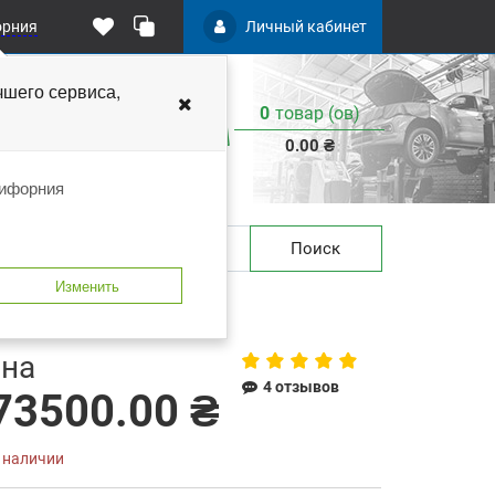
орния
Личный кабинет
чшего
сервиса,
0
товар (ов)
:
0.00 ₴
лифорния
Поиск
Изменить
 закладки
В сравнение
на
4 отзывов
73500.00 ₴
в наличии