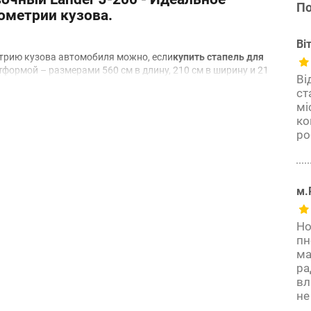
По
ометрии кузова.
Ві
трию кузова автомобиля можно, если
купить стапель для
тформой – размерами 560 см в длину, 210 см в ширину и 21
Ві
 типами автомобилей. Максимальная грузоподъемность
ст
г, что обеспечивает стабильность и надежность во время
мі
ко
а счет механизма опускания платформы с одной стороны.
ро
 Благодаря пазам при ремонте используется вся
счет наличия в конструкции стоек, применяющих тяговое
сов. Работают с помощью гидравлического привода.
м.
0 МПа, сжатие воздуха создает давление 8 атм, а шток
Но
пн
ма
ина 2100 мм, рабочая высота 560 мм, позволяющая
ра
вл
, что гарантирует стабильность без деформаций.
не
овое усилие до 10 тонн, с давлением в системе 70 МПа.
ния платформы с одной стороны для легкого заезда