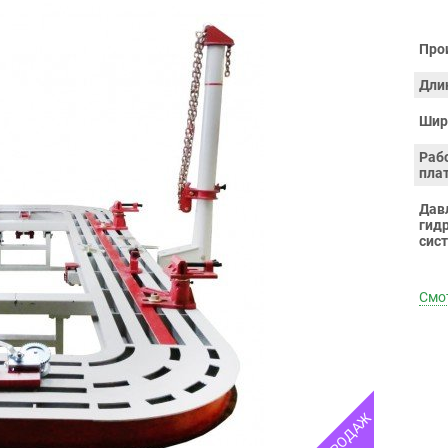
Про
Дли
Шир
Раб
пла
Дав
гид
сис
Смот