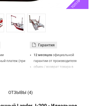
ТОП ПРОДАЖ
Гарантия
ми
12 месяцев
официальной
ый платеж (при
гарантии от производителя
обмен / возврат товара в
ртой Visa,
течение 14 дней
LiqPay
нк
ый расчет (с
ОТЗЫВЫ (4)
чный Lander J-200 - Идеальное