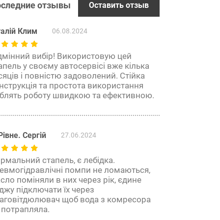
следние отзывы
Оставить отзыв
талій Клим
06.08.2024
дмінний вибір! Використовую цей
апель у своєму автосервісі вже кілька
сяців і повністю задоволений. Стійка
нструкція та простота використання
блять роботу швидкою та ефективною.
Рівне. Сергій
27.06.2024
рмальний стапель, є лебідка.
евмогідравлічні помпи не ломаються,
сло поміняли в них через рік, єдине
джу підключати їх через
аговітдюлювач щоб вода з комресора
 потрапляла.