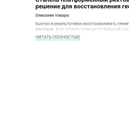
решение для восстановления ге
Описание товара:
Быстро и результативно восстанавливать геоме
рихтовки
. Этот стапель отличается большой пла
см в высоту, что позволяет работать с любыми
ЧИТАТЬ ПОЛНОСТЬЮ
составляет 3500 кг, а собственный вес – 2000 к
работы.
Рихтувальний стенд
удобен для заезда машин з
Кузов машины фиксируется четырьмя зажимами.
поверхность платформы.
Восстановление геометрии кузова возможно за 
усилие до 10 тонн. Они вращаются на 360 граду
Давление в гидравлической системе составляет 7
поршня отличается ходом 26 см.
Основные Преимущества
Стапеля
Lander J-200:
Размеры платформы:
Длина 5600 мм, шир
работать с любыми автомобилями.
Максимальная грузоподъемность
3500 кг
Гидравлический привод:
обеспечивает тяг
Удобство использования:
механизм опуска