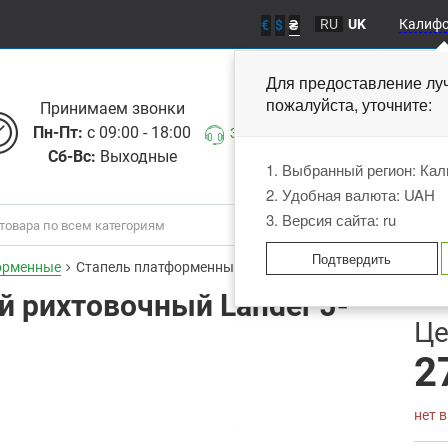
RU
UK
Калиф
€
$
₴
Для предоставление лу
пожалуйста, уточните
Принимаем звонки
Пн-Пт:
с 09:00 - 18:00
Заказать звонок
Сб-Вс:
Выходные
1. Выбранный регион: Ка
2. Удобная валюта: UAH
3. Версия сайта: ru
Подтвердить
орменные
Стапель платформенный рихтовочный Lander J-200
 рихтовочный Lander J-
В
Це
2
нет 