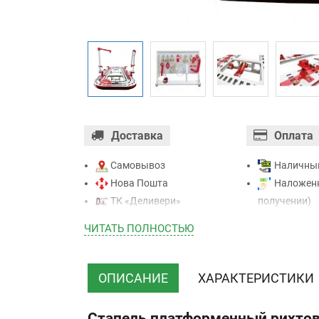
Доставка
Оплата
Самовывоз
Наличны
Нова Пошта
Наложенн
ТК «Деливери»
получении)
ТК «САТ»
Оплата ка
ЧИТАТЬ ПОЛНОСТЬЮ
ТК “Justin”
Mastercard - 
Курьером
Приватба
ТК ”УкрПочта”
Безналичн
ОПИСАНИЕ
ХАРАКТЕРИСТИКИ
НДС)
Стапель платформенный рихтово