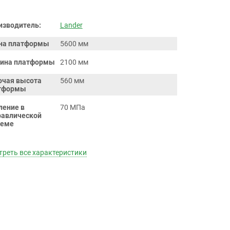
изводитель:
Lander
на платформы
5600 мм
ина платформы
2100 мм
очая высота
560 мм
тформы
ление в
70 МПа
равлической
теме
реть все характеристики