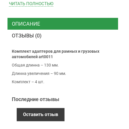
ЧИТАТЬ ПОЛНОСТЬЮ
ТК “Justin”
Курьером
ТК ”УкрПочта”
ОПИСАНИЕ
ОТЗЫВЫ (0)
Оплата
Комплект адаптеров для рамных и грузовых
Наличными
автомобилей art0011
Наложенный платеж (при получении)
Общая длинна – 130 мм.
Оплата картой Visa, Mastercard - LiqPay
Длинна увеличения – 90 мм.
Приватбанк
Комплект – 4 шт.
Безналичный расчет (с НДС)
Последние отзывы
Гарантия
Оставить отзыв
12 месяцев
официальной гарантии от
производителя