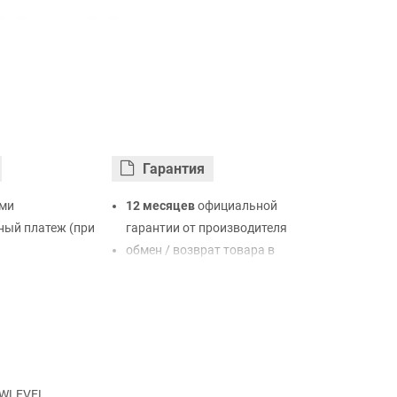
Гарантия
ми
12 месяцев
официальной
ый платеж (при
гарантии от производителя
обмен / возврат товара в
ртой Visa,
течение 14 дней
LiqPay
нк
ый расчет (с
SWLEVEL