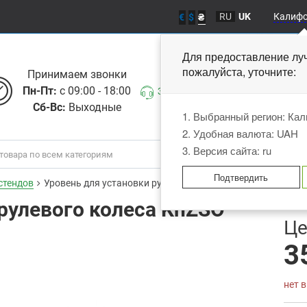
RU
UK
Калиф
€
$
₴
Для предоставление лу
пожалуйста, уточните
Принимаем звонки
Пн-Пт:
с 09:00 - 18:00
Заказать звонок
Сб-Вс:
Выходные
1. Выбранный регион: Ка
2. Удобная валюта: UAH
3. Версия сайта: ru
Подтвердить
стендов
Уровень для установки рулевого колеса KhZSO SWLEVEL
рулевого колеса KhZSO
В
Це
3
нет 