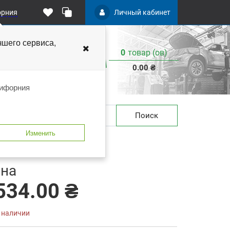
орния
Личный кабинет
чшего
сервиса,
0
товар (ов)
:
0.00 ₴
лифорния
Поиск
Изменить
 закладки
В сравнение
на
534.00 ₴
в наличии