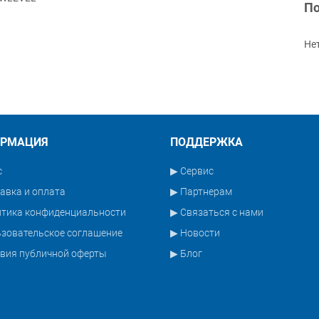
По
Не
РМАЦИЯ
ПОДДЕРЖКА
с
▶ Сервис
авка и оплата
▶ Партнерам
итика конфиденциальности
▶ Связаться с нами
зовательское соглашение
▶ Новости
вия публичной оферты
▶ Блог